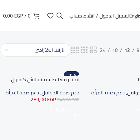
Engli
تسجيل الدخول / انشاء حساب
0
/
EGP
0,00
24
18
12
9
-15%
ط
ليجندو شرايط + فينو اتش كبسول
حوامل
,
دعم صحة المرأة
دعم صحة الحوامل
,
دعم صحة المرأة
289,00
EGP
340,00
EGP
سلة
إضافة إلى السلة