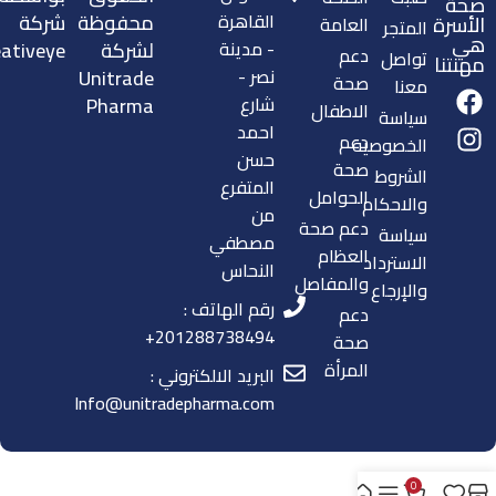
صحة
القاهرة
محفوظة
شركة
الأسرة
العامة
المتجر
هي
- مدينة
لشركة
ativeye.
دعم
تواصل
مهنتنا
نصر -
Unitrade
صحة
معنا
شارع
Pharma
الاطفال
سياسة
احمد
دعم
الخصوصية
حسن
صحة
الشروط
المتفرع
الحوامل
والاحكام
من
دعم صحة
سياسة
مصطفي
العظام
الاسترداد
النحاس
والمفاصل
والإرجاع
رقم الهاتف :
دعم
201288738494+
صحة
المرأة
البريد الالكتروني :
Info@unitradepharma.com
0