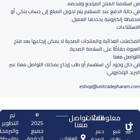
من استلامنا المنتج المرتجع وفحصه.
في حالة الدفع عند الاستلام يتم تحويل المبلغ إلى حساب بنكي أو
محفظة إلكترونية يحددها العميل.
الاستثناءات
المكملات الغذائية والمنتجات الصحية لا يمكن إرجاعها بعد فتح
العبوة حفاظًا على السلامة الصحية.
التواصل معنا
في حال وجود أي استفسار أو طلب إرجاع يمكنك التواصل معنا عبر:
البريد الإلكتروني:
eshop@unitradepharam.com
©
تم
معلومات
الفئات
تواصل
2025
التطوير
معنا
جميع
والبرمجة
تتبع
دعم
العنوان :
الحقوق
بواسطة
طلبك
الصحة