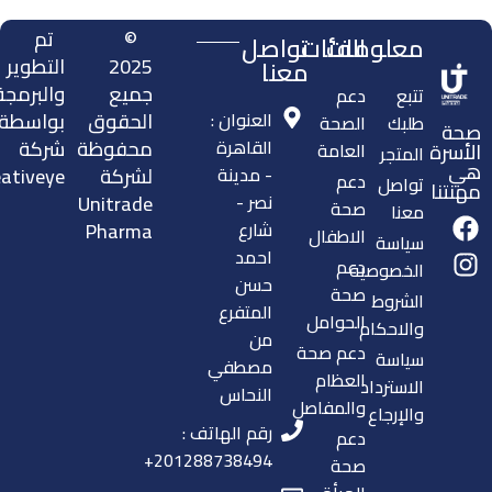
©
تم
معلومات
الفئات
تواصل
2025
التطوير
معنا
جميع
والبرمجة
تتبع
دعم
العنوان :
الحقوق
بواسطة
طلبك
الصحة
صحة
القاهرة
محفوظة
شركة
الأسرة
العامة
المتجر
هي
- مدينة
لشركة
ativeye.
دعم
تواصل
مهنتنا
نصر -
Unitrade
صحة
معنا
شارع
Pharma
الاطفال
سياسة
احمد
دعم
الخصوصية
حسن
صحة
الشروط
المتفرع
الحوامل
والاحكام
من
دعم صحة
سياسة
مصطفي
العظام
الاسترداد
النحاس
والمفاصل
والإرجاع
رقم الهاتف :
دعم
201288738494+
صحة