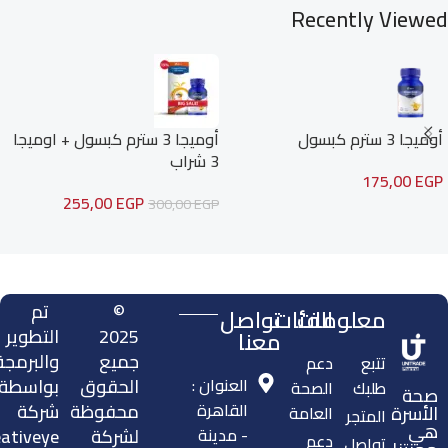
Recently Viewed
أوميجا 3 سترم كبسول
أوميجا 3 سترم كبسول + اوميجا
3 شراب
175,00
EGP
255,00
EGP
300,00
EGP
Read more
©
تم
معلومات
الفئات
تواصل
2025
التطوير
معنا
جميع
والبرمجة
تتبع
دعم
العنوان :
الحقوق
بواسطة
طلبك
الصحة
صحة
القاهرة
محفوظة
شركة
الأسرة
العامة
المتجر
هي
- مدينة
لشركة
ativeye.
دعم
تواصل